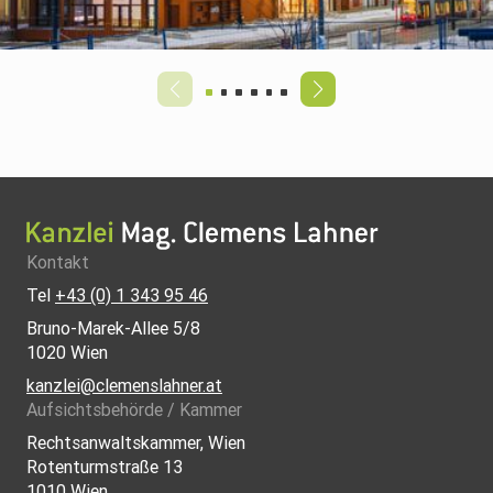
Mag. Clemens Lahner, Rechtsanwalt
Kontakt
Tel
+43 (0) 1 343 95 46
Bruno-Marek-Allee 5/8
1020 Wien
kanzlei@clemenslahner.at
Aufsichtsbehörde / Kammer
Rechtsanwaltskammer, Wien
Rotenturmstraße 13
1010 Wien