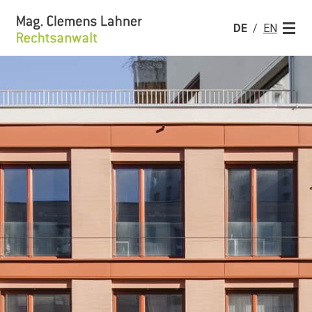
Zum Seiteninhalt
Mag. Clemens Lahner, Rechtsanwalt
DE
/
EN
Menü